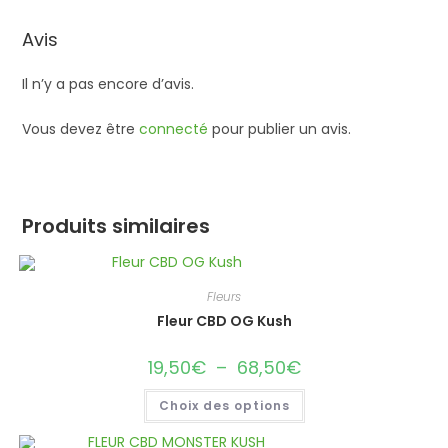
Avis
Il n’y a pas encore d’avis.
Vous devez être
connecté
pour publier un avis.
Produits similaires
Fleurs
Fleur CBD OG Kush
19,50
€
–
68,50
€
Plage
de
prix :
Ce
Choix des options
19,50€
produit
à
a
68,50€
plusieurs