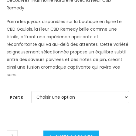
Découvrez l’Harmonie Naturelle avec la Fleur CBD
Remedy
Parmi les joyaux disponibles sur la boutique en ligne Le
CBD Gaulois, la Fleur CBD Remedy brille comme une
étoile, offrant une expérience apaisante et
réconfortante qui va au-delà des attentes. Cette variété
soigneusement sélectionnée propose un équilibre subtil
entre des saveurs poivrées et des notes de pin, créant
ainsi une fusion aromatique captivante qui ravira vos
sens.
POIDS
quantité