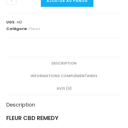
AJOUTER AU PANIER
de
FLEUR
CBD
UGS :
ND
REMEDY
Catégorie :
Fleurs
DESCRIPTION
INFORMATIONS COMPLÉMENTAIRES
AVIS (0)
Description
FLEUR CBD REMEDY