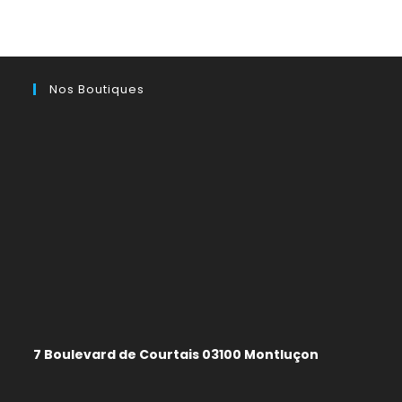
la
page
du
produit
Nos Boutiques
7 Boulevard de Courtais 03100 Montluçon