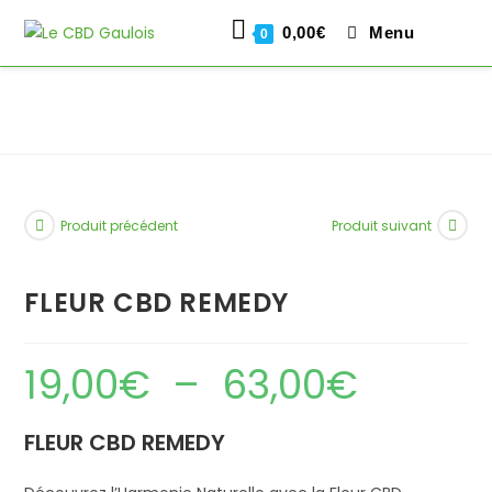
0,00
€
Menu
0
Skip
to
content
Produit précédent
Produit suivant
FLEUR CBD REMEDY
19,00
€
–
63,00
€
Plage
de
prix :
19,00€
à
FLEUR CBD REMEDY
63,00€