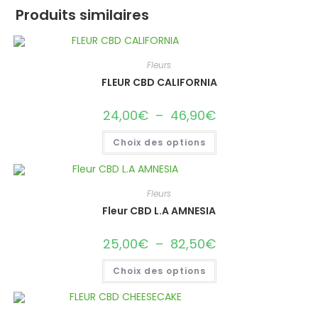
Produits similaires
Fleurs
FLEUR CBD CALIFORNIA
24,00
€
–
46,90
€
Plage
de
prix :
Ce
Choix des options
24,00€
produit
à
a
46,90€
plusieurs
variations.
Les
Fleurs
options
peuvent
Fleur CBD L.A AMNESIA
être
choisies
sur
25,00
€
–
82,50
€
Plage
la
de
page
prix :
Ce
du
Choix des options
25,00€
produit
produit
à
a
82,50€
plusieurs
variations.
Les