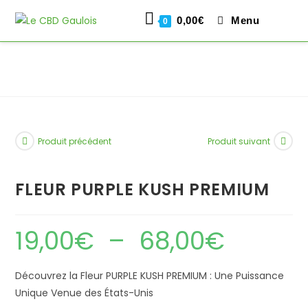
0,00
€
Menu
0
Skip
to
content
Produit précédent
Produit suivant
FLEUR PURPLE KUSH PREMIUM
19,00
€
–
68,00
€
Plage
de
prix :
19,00€
à
Découvrez la Fleur PURPLE KUSH PREMIUM : Une Puissance
68,00€
Unique Venue des États-Unis