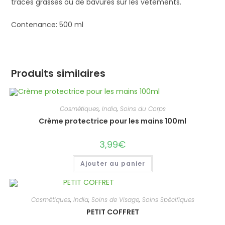
traces grasses ou de bavures sur les vêtements.
Contenance: 500 ml
Produits similaires
Cosmétiques
,
India
,
Soins du Corps
Crème protectrice pour les mains 100ml
3,99
€
Ajouter au panier
Cosmétiques
,
India
,
Soins de Visage
,
Soins Spécifiques
PETIT COFFRET