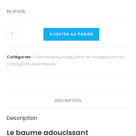
En stock
quantité
AJOUTER AU PANIER
de
BAUME
ADOUCISSANT
Catégories :
Cosmétiques
,
India
,
Soins de Visage
,
Soins du
CBD
Corps
,
Soins Spécifiques
DESCRIPTION
Description
Le baume adoucissant