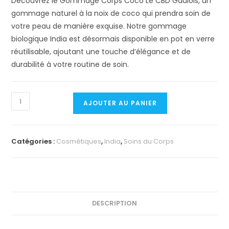
Découvrez le Gommage Corps Coco Le CBD Gaulois, un
gommage naturel à la noix de coco qui prendra soin de
votre peau de manière exquise. Notre gommage
biologique India est désormais disponible en pot en verre
réutilisable, ajoutant une touche d’élégance et de
durabilité à votre routine de soin.
quantité
AJOUTER AU PANIER
de
GOMMAGE
CORPS
Catégories :
Cosmétiques
,
India
,
Soins du Corps
COCO
DESCRIPTION