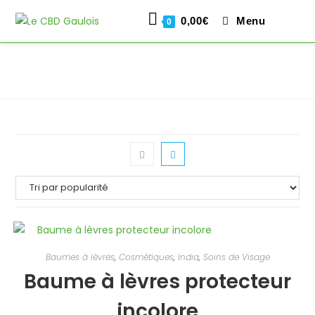
0,00
€
Menu
0
Skip
to
content
Baumes à lèvres
,
Cosmétiques
,
India
,
Soins de Visage
Baume à lèvres protecteur
incolore