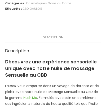
de
Catégories :
Cosmétiques
,
Soins du Corps
Massage
Étiquette :
CBD GAULOIS
Sensuelle
au
CBD
DESCRIPTION
Description
Découvrez une expérience sensorielle
unique avec notre huile de massage
Sensuelle au CBD
Laissez vous emporter dans un voyage de détente et de
plaisir avec notre Huile de Massage Sensuelle au CBD de
la gamme
Hush’Me
. Formulée avec soin en combinant
des ingrédients naturels de haute qualité tels que l’huile