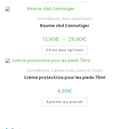
Cosmétiques
,
Soins Spécifiques
Baume cbd Cannatiger
13,90
€
–
29,90
€
Plage
de
prix :
Ce
Choix des options
13,90€
produit
à
a
29,90€
plusieurs
variations.
Les
Cosmétiques
,
Crèmes
,
India
,
Soins du Corps
options
peuvent
Crème protectrice pour les pieds 75ml
être
choisies
sur
4,99
€
la
page
du
Ajouter au panier
produit