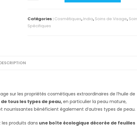
de
PETIT
COFFRET
Catégories :
Cosmétiques
,
India
,
Soins de Visage
,
Soi
Spécifiques
DESCRIPTION
ge sur les propriétés cosmétiques extraordinaires de l’huile de
 de tous les types de peau,
en particulier la peau mature,
 et nourrissantes bénéficient également d’autres types de peau.
les produits dans
une boîte écologique décorée de feuilles