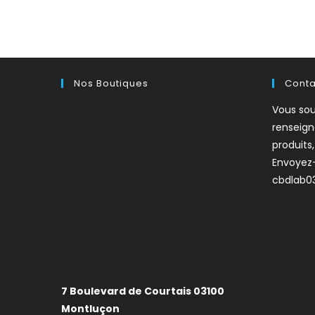
sur 5
Nos Boutiques
Cont
Vous sou
renseig
produits
Envoyez
cbdlab0
7 Boulevard de Courtais 03100
Montluçon