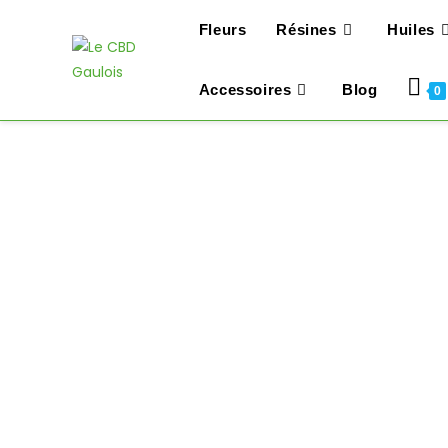
Fleurs
Résines
Huiles
Accessoires
Blog
0
Skip
to
content