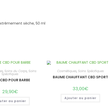
 extrêmement sèche, 50 ml
es
,
Soins du Corps
,
Soins
Cosmétiques
,
Soins Spécifiques
Spécifiques
BAUME CHAUFFANT CBD SPORT
 CBD POUR BARBE
33,00
€
29,90
€
Ajouter au panier
uter au panier