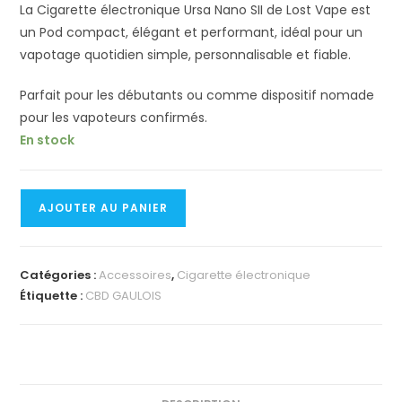
La Cigarette électronique Ursa Nano SII de Lost Vape est
un Pod compact, élégant et performant, idéal pour un
vapotage quotidien simple, personnalisable et fiable.
Parfait pour les débutants ou comme dispositif nomade
pour les vapoteurs confirmés.
En stock
quantité
AJOUTER AU PANIER
de
Cigarette
électronique
Catégories :
Accessoires
,
Cigarette électronique
Ursa
Étiquette :
CBD GAULOIS
Nano
SII