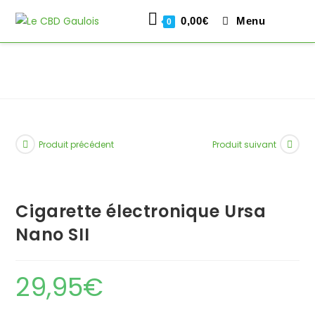
0,00
€
Menu
0
Skip
to
content
Produit précédent
Produit suivant
Cigarette électronique Ursa
Nano SII
29,95
€