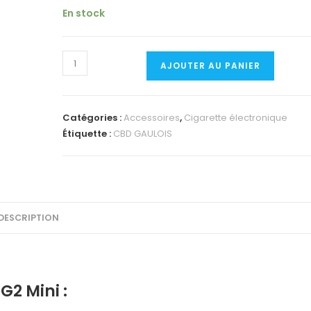
En stock
quantité
AJOUTER AU PANIER
de
Cigarette
électronique
Catégories :
Accessoires
,
Cigarette électronique
Argus
Étiquette :
CBD GAULOIS
G2
mini
DESCRIPTION
G2 Mini :