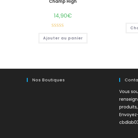
Champ High
14,90
€
Cho
Note
Ajouter au panier
2.71
sur 5
Nos Boutiques
Cont
Vous sou
renseig
produits
Envoyez
cbdlab0