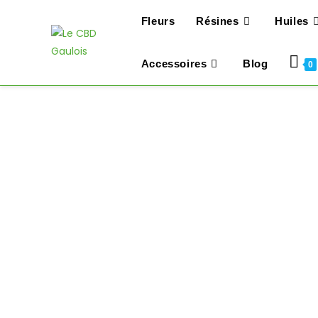
Fleurs
Résines
Huiles
Accessoires
Blog
0
Skip
to
content