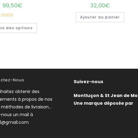
99,50
€
32,00
€
Ajouter au panier
Note
Ce
ix des options
produit
3.50
sur
a
5
plusieurs
variations.
Les
options
peuvent
être
choisies
sur
la
page
actez-Nous
du
Suivez-nous
produit
haitez obtenir des
Montluçon & St Jean de Mo
nements à propos de nos
Une marque déposée par
, méthodes de livraison…
-nous un mail à
3@gmail.com