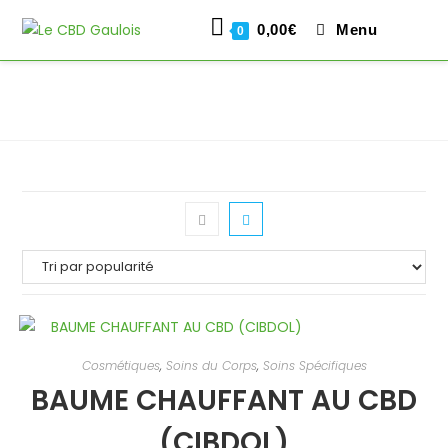
0,00
€
Menu
0
Skip
to
content
Cosmétiques
,
Soins du Corps
,
Soins Spécifiques
BAUME CHAUFFANT AU CBD
(CIBDOL)