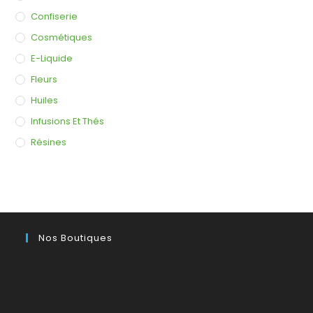
Confiserie
Cosmétiques
E-Liquide
Fleurs
Huiles
Infusions Et Thés
Résines
Nos Boutiques