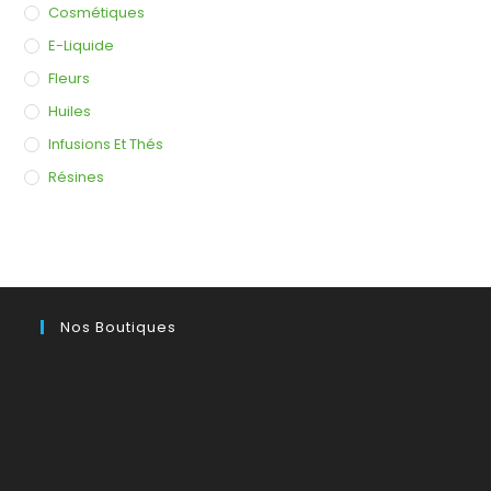
Cosmétiques
E-Liquide
Fleurs
Huiles
Infusions Et Thés
Résines
Nos Boutiques