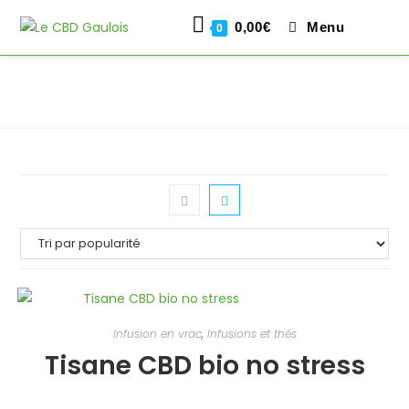
0,00
€
Menu
0
Skip
to
content
Infusion en vrac
,
Infusions et thés
Tisane CBD bio no stress