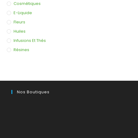
Cosmétiques
E-Liquide
Fleurs
Huiles
Infusions Et Thés
Résines
Nos Boutiques